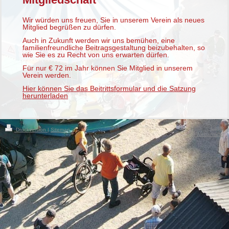
Wir würden uns freuen, Sie in unserem Verein als neues
Mitglied begrüßen zu dürfen.
Auch in Zukunft werden wir uns bemühen, eine
familienfreundliche Beitragsgestaltung beizubehalten, so
wie Sie es zu Recht von uns erwarten dürfen.
Für nur € 72 im Jahr können Sie Mitglied in unserem
Verein werden.
Hier können Sie das Beitrittsformular und die Satzung
herunterladen
Login
Druckversion
|
Sitemap
Webansicht