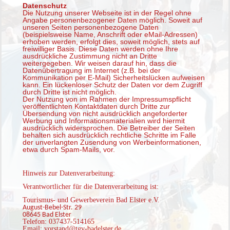
Datenschutz
Die Nutzung unserer Webseite ist in der Regel ohne
Angabe personenbezogener Daten möglich. Soweit auf
unseren Seiten personenbezogene Daten
(beispielsweise Name, Anschrift oder eMail-Adressen)
erhoben werden, erfolgt dies, soweit möglich, stets auf
freiwilliger Basis. Diese Daten werden ohne Ihre
ausdrückliche Zustimmung nicht an Dritte
weitergegeben. Wir weisen darauf hin, dass die
Datenübertragung im Internet (z.B. bei der
Kommunikation per E-Mail) Sicherheitslücken aufweisen
kann. Ein lückenloser Schutz der Daten vor dem Zugriff
durch Dritte ist nicht möglich.
Der Nutzung von im Rahmen der Impressumspflicht
veröffentlichten Kontaktdaten durch Dritte zur
Übersendung von nicht ausdrücklich angeforderter
Werbung und Informationsmaterialien wird hiermit
ausdrücklich widersprochen. Die Betreiber der Seiten
behalten sich ausdrücklich rechtliche Schritte im Falle
der unverlangten Zusendung von Werbeinformationen,
etwa durch Spam-Mails, vor.
Hinweis zur Datenverarbeitung:
Verantwortlicher für die Datenverarbeitung ist:
Tourismus- und Gewerbeverein Bad Elster e.V.
August-Bebel-Str.
29
08645
Bad Elster
Telefon: 037437-514165
Email: vorstand@tgv-badelster.de